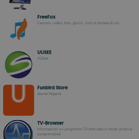
FreeFox
Canzoni, video, foto, giochi...tutto a portata di clic
UUSEE
UUSee
Funbird Store
Jaume Segarra
TV-Browser
Informazioni sui programmi TV elencate in modo chiaro e
comprensibile