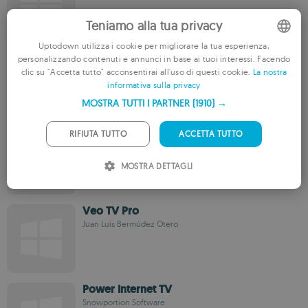
Teniamo alla tua privacy
Uptodown utilizza i cookie per migliorare la tua esperienza,
Kite Player
personalizzando contenuti e annunci in base ai tuoi interessi. Facendo
ENGLISH
Kiteplayer
clic su "Accetta tutto" acconsentirai all'uso di questi cookie.
La nostra
informativa sulla privacy
FRENCH
MOSTRA TUTTI I PARTNER
(1910) →
GERMAN
Live TV Player
PORTUGUESE
RIFIUTA TUTTO
ACCETTA TUTTO
New Digital Soft
ITALIAN
MOSTRA DETTAGLI
SPANISH
ROMANIAN
Veo TV Pro
Juan Luis Bermúdez Otero
Power Internet TV
Snowportion Software