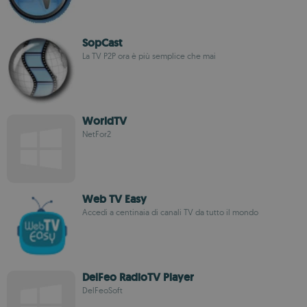
SopCast
La TV P2P ora è più semplice che mai
WorldTV
NetFor2
Web TV Easy
Accedi a centinaia di canali TV da tutto il mondo
DelFeo RadioTV Player
DelFeoSoft