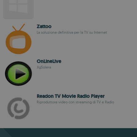
Zattoo
La soluzione definitiva per la TV su Internet
OnLineLive
JlgSolera
Readon TV Movie Radio Player
Riproduttore video con streaming di TV e Radio